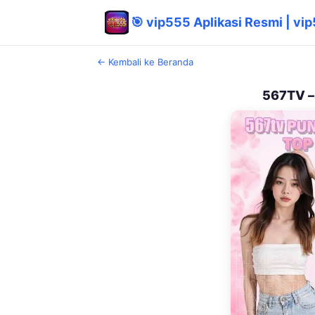
🎯 vip555 Aplikasi Resmi | vi
← Kembali ke Beranda
567TV –