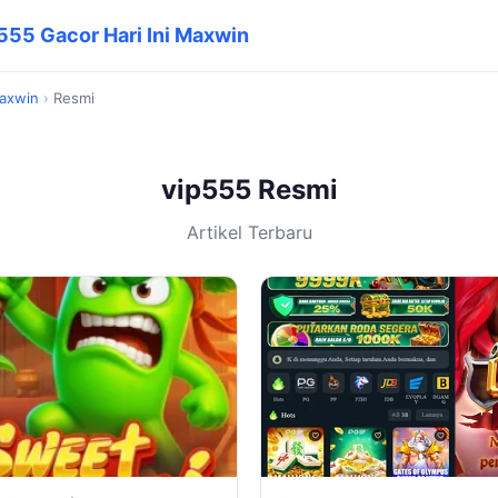
p555 Gacor Hari Ini Maxwin
Maxwin
›
Resmi
vip555 Resmi
Artikel Terbaru