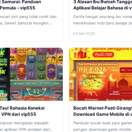
t Samurai: Panduan
3 Alasan Ibu Rumah Tangg
Pemula – vip555
Aplikasi Belajar Bahasa di 
cari slot yang tidak rumit dan
Cerita hangat seorang ibu rum
ya, Sweet Samurai mungkin
menemukan hobi baru belajar ba
5 yang menarik...
di vip555.
04 Mei 2026
Tau! Rahasia Koneksi
Bocah Warnet Pasti Girang
 VPN dari vip555
Download Game Mobile di 
eelancer mengatasi masalah
Panduan kocak buat para game
an aplikasi VPN andalan dari
pengen download game mobile t